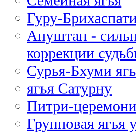
Семейная ягья
Гуру-Брихаспати
Ануштан - сильн
коррекции судь
Сурья-Бхуми ягь
ягья Сатурну
Питри-церемони
Групповая ягья 