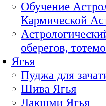
Обучение Астрол
Кармической Ас
Астрологический
оберегов, тотем
Ягья
Пуджа для зачат
Шива Ягья
Лакшми Ягья