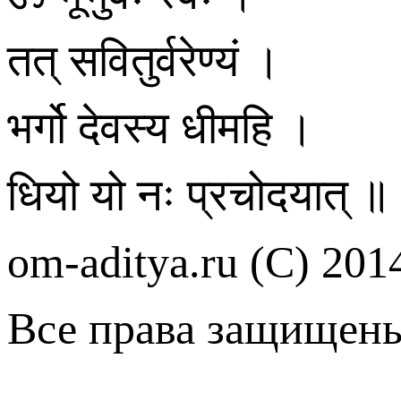
तत् सवितुर्वरेण्यं ।
भर्गो देवस्य धीमहि ।
धियो यो नः प्रचोदयात् ॥
om-aditya.ru
(С) 201
Все права защищен