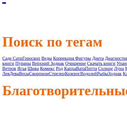
Поиск по тегам
Саде Сати
Гороскоп
Веды
Коррекция Фигуры
Диета
Диагностик
книги
Пураны
Верхний Зодиак
Очищение
Скачать книги
Упан
Ветров
Ягья
Шива
Комикс
Род
Капха
Вата
Питта
Солнце
Луна
Лев
Дева
Весы
Скорпион
Стрелец
Козерог
Водолей
Рыбы
Зодиак
К
Благотворительны