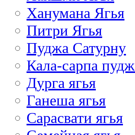
Ханумана Ягья
Питри Ягья
Пуджа Сатурну
Кала-сарпа пудж
Дурга ягья
Ганеша ягья
Сарасвати ягья