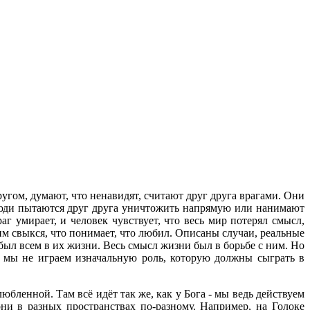
угом, думают, что ненавидят, считают друг друга врагами. Они
 люди пытаются друг друга уничтожить напрямую или нанимают
г умирает, и человек чувствует, что весь мир потерял смысл,
ним свыкся, что понимает, что любил. Описаны случаи, реальные
был всем в их жизни. Весь смысл жизни был в борьбе с ним. Но
ии мы не играем изначальную роль, которую должны сыграть в
юбленной. Там всё идёт так же, как у Бога - мы ведь действуем
ни в разных пространствах по-разному. Например, на Голоке