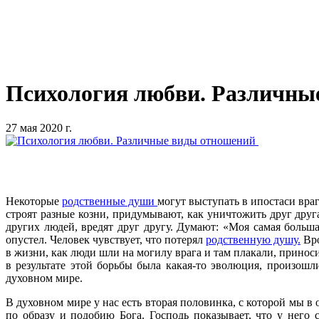
Психология любви. Различны
27 мая 2020 г.
Некоторые
родственные души
могут выступать в ипостаси вра
строят разные козни, придумывают, как уничтожить друг дру
других людей, вредят друг другу. Думают: «Моя самая больша
опустел. Человек чувствует, что потерял
родственную душу.
Вро
в жизни, как люди шли на могилу врага и там плакали, принос
в результате этой борьбы была какая-то эволюция, произошл
духовном мире.
В духовном мире у нас есть вторая половинка, с которой мы 
по образу и подобию Бога. Господь показывает, что у него