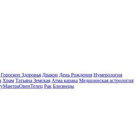
Гороскоп Здоровья
Дракон
День Рождения
Нумерология
я
Храм
Татьяна Земская
Атма карака
Медицинская астрология
ту
Мантра
Овен
Телец
Рак
Близнецы