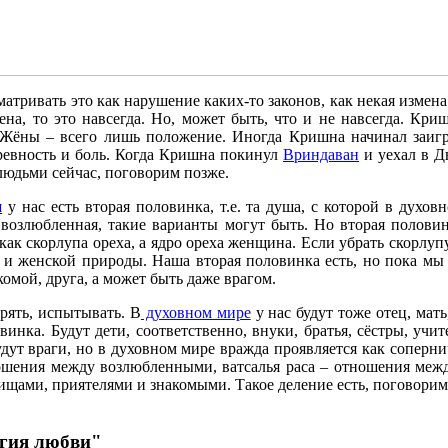
матривать это как нарушение каких-то законов, как некая измен
ена, то это навсегда. Но, может быть, что и не навсегда. Кр
 Жёны – всего лишь положение. Иногда Кришна начинал заигр
 ревность и боль. Когда Кришна покинул
Вриндаван
и уехал в Д
 людьми сейчас, поговорим позже.
ш
у нас есть вторая половинка, т.е. та душа, с которой в духо
 возлюбленная, такие варианты могут быть. Но вторая половинк
к скорлупа ореха, а ядро ореха женщина. Если убрать скорлупу, 
й и женской природы. Наша вторая половинка есть, но пока мы 
комой, друга, а может быть даже врагом.
рять, испытывать. В
духовном мире
у нас будут тоже отец, мать
винка. Будут дети, соответственно, внуки, братья, сёстры, уч
 будут враги, но в духовном мире вражда проявляется как соперни
ношения между возлюбленными, ватсалья раса – отношения между
щами, приятелями и знакомыми. Такое деление есть, поговорим, 
гия любви"