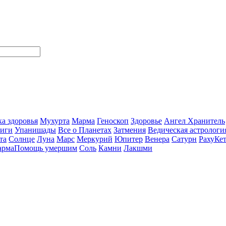
а здоровья
Мухурта
Марма
Геноскоп
Здоровье
Ангел Хранитель
ниги
Упанишады
Все о Планетах
Затмения
Ведическая астрологи
та
Солнце
Луна
Марс
Меркурий
Юпитер
Венера
Сатурн
Раху
Ке
арма
Помощь умершим
Соль
Камни
Лакшми