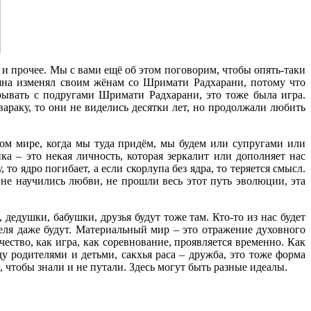
а и прочее. Мы с вами ещё об этом поговорим, чтобы опять-таки
ишна изменял своим жёнам со Шримати Радхарани, потому что
ывать с подругами Шримати Радхарани, это тоже была игра.
вараку, то они не виделись десятки лет, но продолжали любить
вном мире, когда мы туда придём, мы будем или супругами или
а – это некая личность, которая зеркалит или дополняет нас
то ядро погибает, а если скорлупа без ядра, то теряется смысл.
не научились любви, не прошли весь этот путь эволюции, эта
, дедушки, бабушки, друзья будут тоже там. Кто-то из нас будет
ителя даже будут. Материальный мир – это отражение духовного
чество, как игра, как соревнование, проявляется временно. Как
 родителями и детьми, сакхья раса – дружба, это тоже форма
чтобы знали и не путали. Здесь могут быть разные идеалы.