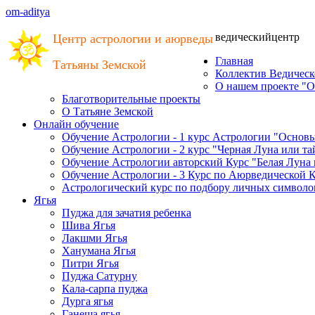
om-aditya
ведический
центр
Центр астрологии и аюрведы
Главная
Татьяны Земской
Коллектив Ведическ
О нашем проекте "О
Благотворительные проекты
О Татьяне Земской
Онлайн обучение
Обучение Астрологии - 1 курс Астрологии "Основ
Обучение Астрологии - 2 курс "Черная Луна или т
Обучение Астрологии авторский Курс "Белая Луна
Обучение Астрологии - 3 Курс по Аюрведической 
Астрологический курс по подбору личных символов
Ягья
Пуджа для зачатия ребенка
Шива Ягья
Лакшми Ягья
Ханумана Ягья
Питри Ягья
Пуджа Сатурну
Кала-сарпа пуджа
Дурга ягья
Ганеша ягья