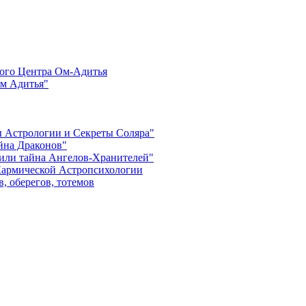
ого Центра Ом-Адитья
м Адитья"
ы Астрологии и Секреты Соляра"
айна Драконов"
 или тайна Ангелов-Хранителей"
Кармической Астропсихологии
, оберегов, тотемов