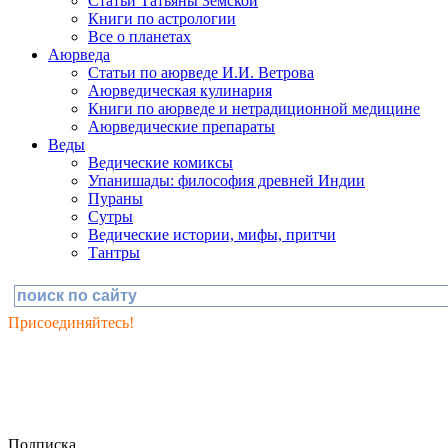
Статьи Татьяны Земской
Книги по астрологии
Все о планетах
Аюрведа
Статьи по аюрведе И.И. Ветрова
Аюрведическая кулинария
Книги по аюрведе и нетрадиционной медицине
Аюрведические препараты
Веды
Ведические комиксы
Упанишады: философия древней Индии
Пураны
Сутры
Ведические истории, мифы, притчи
Тантры
Присоединяйтесь!
Подписка