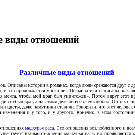
е виды отношений
Различные виды отношений
гов. Описаны истории в романах, когда люди сражаются друг с др
га, и это продолжается много лет. Целые книги написаны, как
я мечта, чтобы мой враг был уничтожен». Потом вдруг этот вра
де это был враг, а на самом деле он его очень любил. Он так с 
или цветы, даже памятники ставили. Говорили, что этот человек 
и изменения и у того, и у другого. Конечно, в этом состоян
в отношениях
мадхурья раса
. Это отношения возлюбленного и возл
 существуют взаимоотношения мадхурья раса, но проявляются о