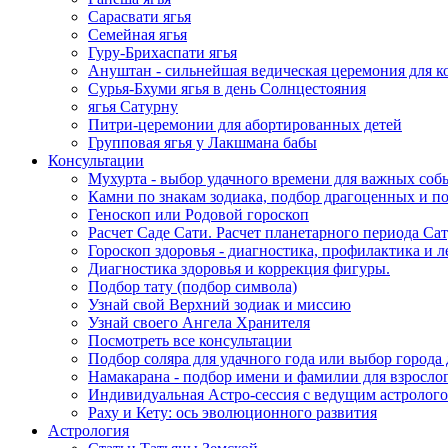
Сарасвати ягья
Семейная ягья
Гуру-Брихаспати ягья
Ануштан - сильнейшая ведическая церемония для к
Сурья-Бхуми ягья в день Солнцестояния
ягья Сатурну
Питри-церемонии для абортированных детей
Групповая ягья у Лакшмана бабы
Консультации
Мухурта - выбор удачного времени для важных соб
Камни по знакам зодиака, подбор драгоценных и 
Геноскоп или Родовой гороскоп
Расчет Саде Сати. Расчет планетарного периода С
Гороскоп здоровья - диагностика, профилактика и л
Диагностика здоровья и коррекция фигуры.
Подбор тату (подбор символа)
Узнай свой Верхний зодиак и миссию
Узнай своего Ангела Хранителя
Посмотреть все консультации
Подбор соляра для удачного года или выбор города
Намакарана - подбор имени и фамилии для взрослог
Индивидуальная Астро-сессия с ведущим астролог
Раху и Кету: ось эволюционного развития
Астрология