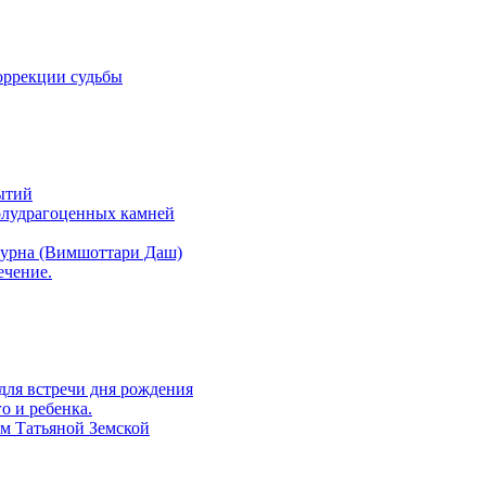
оррекции судьбы
ытий
полудрагоценных камней
атурна (Вимшоттари Даш)
ечение.
 для встречи дня рождения
о и ребенка.
ом Татьяной Земской