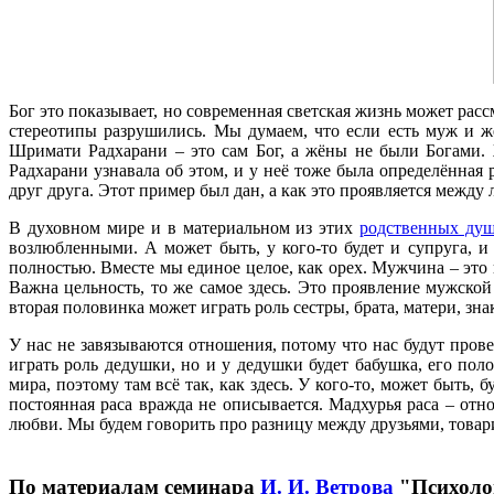
Бог это показывает, но современная светская жизнь может расс
стереотипы разрушились. Мы думаем, что если есть муж и ж
Шримати Радхарани – это сам Бог, а жёны не были Богами.
Радхарани узнавала об этом, и у неё тоже была определённая
друг друга. Этот пример был дан, а как это проявляется между
В духовном мире и в материальном из этих
родственных ду
возлюбленными. А может быть, у кого-то будет и супруга, и
полностью. Вместе мы единое целое, как орех. Мужчина – это ка
Важна цельность, то же самое здесь. Это проявление мужско
вторая половинка может играть роль сестры, брата, матери, зна
У нас не завязываются отношения, потому что нас будут прове
играть роль дедушки, но и у дедушки будет бабушка, его поло
мира, поэтому там всё так, как здесь. У кого-то, может быть,
постоянная раса вражда не описывается. Мадхурья раса – от
любви. Мы будем говорить про разницу между друзьями, товари
По материалам семинара
И. И. Ветрова
"Психоло