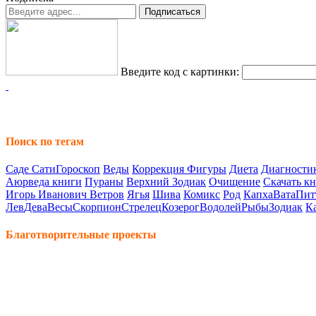
Введите код с картинки:
Поиск по тегам
Саде Сати
Гороскоп
Веды
Коррекция Фигуры
Диета
Диагностик
Аюрведа книги
Пураны
Верхний Зодиак
Очищение
Скачать к
Игорь Иванович Ветров
Ягья
Шива
Комикс
Род
Капха
Вата
Пит
Лев
Дева
Весы
Скорпион
Стрелец
Козерог
Водолей
Рыбы
Зодиак
К
Благотворительные проекты