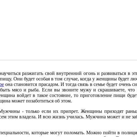
научиться разжигать свой внутренний огонь и развиваться в э
пищу. Они будет особая в том случае, когда у женщины будет люб
ре
она становится прасадом. И тогда связь в семье будет очень 
ыть мясо и рыба. Если вы звоните мужу и скрашиваете, что п
енщина войдет в такое состояние, то приготовление пищи будет
щина может позаботиться об этом.
Мужчины - только если их припрет. Женщины приходят ран
ем этим владела. И всю жизнь училась.
Мужчина может и не заб
пециальности, которые могут поломать. Можно пойти в полицию