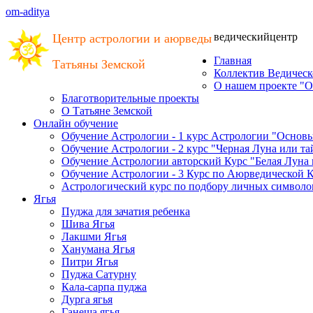
om-aditya
ведический
центр
Центр астрологии и аюрведы
Главная
Татьяны Земской
Коллектив Ведическ
О нашем проекте "О
Благотворительные проекты
О Татьяне Земской
Онлайн обучение
Обучение Астрологии - 1 курс Астрологии "Основ
Обучение Астрологии - 2 курс "Черная Луна или т
Обучение Астрологии авторский Курс "Белая Луна
Обучение Астрологии - 3 Курс по Аюрведической 
Астрологический курс по подбору личных символов
Ягья
Пуджа для зачатия ребенка
Шива Ягья
Лакшми Ягья
Ханумана Ягья
Питри Ягья
Пуджа Сатурну
Кала-сарпа пуджа
Дурга ягья
Ганеша ягья