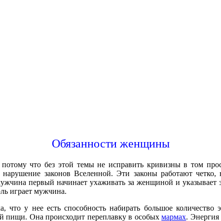
Обязанности женщины
отому что без этой темы не исправить кривизны в том простр
о нарушение законов Вселенной. Эти законы работают четко,
мужчина первый начинает ухаживать за женщиной и указывает зн
оль играет мужчина.
а, что у нее есть способность набирать большое количество 
вой пищи. Она происходит переплавку в особых
мармах
. Энергия 