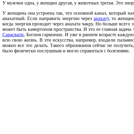
У мужчин одна, у женщин другая, у животных третья. Это энер
У женщина она устроена так, что основной канал, который на
анахатный. Если направить энергию через
анахату
, то женщин
когда энергия проходит через анахата чакру. Но больше всего 
может быть камертоном пространства. И это ее главная задача.
Сарасвати
, Богиня гармонии. И уже в раннем возрасте кажду
всю свою жизнь. В эти искусства, например, входили пальмист
можно все это делать. Такого образования сейчас не получит
было физически послушным и могло справиться с болезнями.