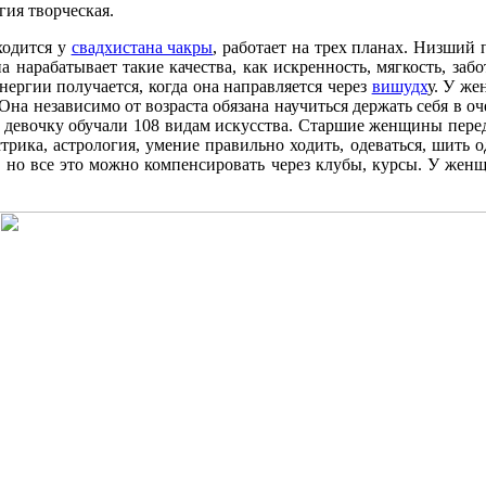
гия творческая.
ходится у
свадхистана чакры
, работает на трех планах. Низший 
а нарабатывает такие качества, как искренность, мягкость, заб
энергии получается, когда она направляется через
вишудх
у. У же
 Она независимо от возраста обязана научиться держать себя в 
ю девочку обучали 108 видам искусства. Старшие женщины пере
рика, астрология, умение правильно ходить, одеваться, шить о
ь, но все это можно компенсировать через клубы, курсы. У же