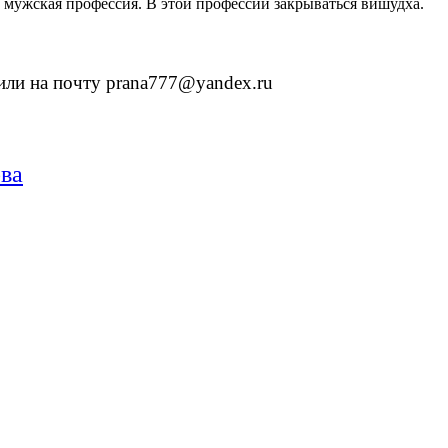
о мужская профессия. В этой профессии закрываться вишудха.
 или на почту prana777@yandex.ru
ова