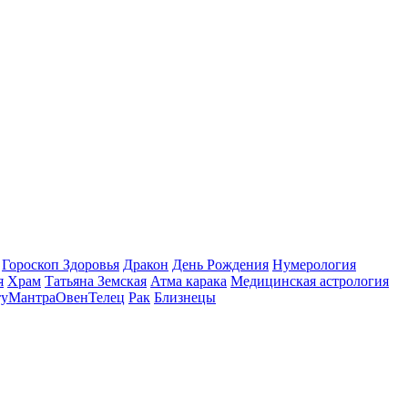
Гороскоп Здоровья
Дракон
День Рождения
Нумерология
я
Храм
Татьяна Земская
Атма карака
Медицинская астрология
ту
Мантра
Овен
Телец
Рак
Близнецы