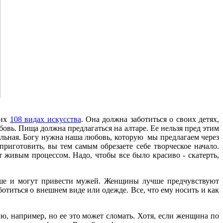
тих
108 видах искусства
. Она должна заботиться о своих детях,
овь. Пища должна предлагаться на алтаре. Ее нельзя пред этим
сильная. Богу нужна наша любовь, которую мы предлагаем через
риготовить, вы тем самым обрезаете себе творческое начало.
 живым процессом. Надо, чтобы все было красиво - скатерть,
ьше и могут привести мужей. Женщины лучше предчувствуют
отиться о внешнем виде или одежде. Все, что ему носить и как
, например, но ее это может сломать. Хотя, если женщина по