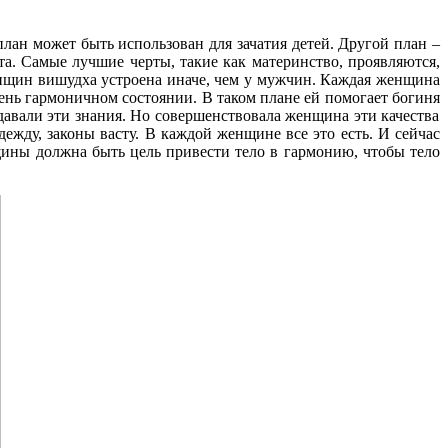
план может быть использован для зачатия детей. Другой план –
ота. Самые лучшие черты, такие как материнство, проявляются,
нщин вишудха устроена иначе, чем у мужчин. Каждая женщина
очень гармоничном состоянии. В таком плане ей помогает богиня
давали эти знания. Но совершенствовала женщина эти качества
дежду, законы васту. В каждой женщине все это есть. И сейчас
нщины должна быть цель привести тело в гармонию, чтобы тело