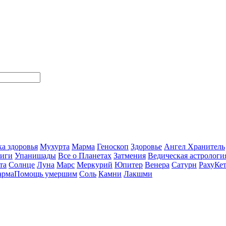
а здоровья
Мухурта
Марма
Геноскоп
Здоровье
Ангел Хранитель
ниги
Упанишады
Все о Планетах
Затмения
Ведическая астрологи
та
Солнце
Луна
Марс
Меркурий
Юпитер
Венера
Сатурн
Раху
Ке
арма
Помощь умершим
Соль
Камни
Лакшми