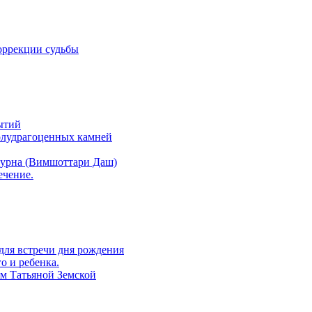
оррекции судьбы
ытий
полудрагоценных камней
атурна (Вимшоттари Даш)
ечение.
 для встречи дня рождения
о и ребенка.
ом Татьяной Земской