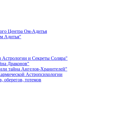
ого Центра Ом-Адитья
м Адитья"
ы Астрологии и Секреты Соляра"
айна Драконов"
 или тайна Ангелов-Хранителей"
Кармической Астропсихологии
, оберегов, тотемов