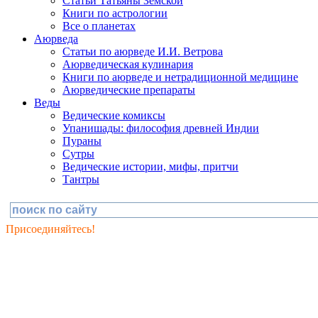
Статьи Татьяны Земской
Книги по астрологии
Все о планетах
Аюрведа
Статьи по аюрведе И.И. Ветрова
Аюрведическая кулинария
Книги по аюрведе и нетрадиционной медицине
Аюрведические препараты
Веды
Ведические комиксы
Упанишады: философия древней Индии
Пураны
Сутры
Ведические истории, мифы, притчи
Тантры
Присоединяйтесь!