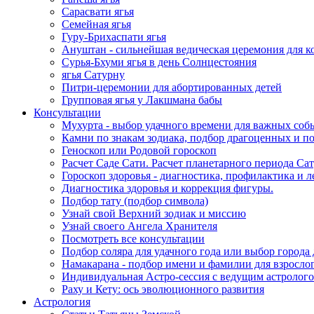
Сарасвати ягья
Семейная ягья
Гуру-Брихаспати ягья
Ануштан - сильнейшая ведическая церемония для к
Сурья-Бхуми ягья в день Солнцестояния
ягья Сатурну
Питри-церемонии для абортированных детей
Групповая ягья у Лакшмана бабы
Консультации
Мухурта - выбор удачного времени для важных соб
Камни по знакам зодиака, подбор драгоценных и 
Геноскоп или Родовой гороскоп
Расчет Саде Сати. Расчет планетарного периода С
Гороскоп здоровья - диагностика, профилактика и л
Диагностика здоровья и коррекция фигуры.
Подбор тату (подбор символа)
Узнай свой Верхний зодиак и миссию
Узнай своего Ангела Хранителя
Посмотреть все консультации
Подбор соляра для удачного года или выбор города
Намакарана - подбор имени и фамилии для взрослог
Индивидуальная Астро-сессия с ведущим астролог
Раху и Кету: ось эволюционного развития
Астрология