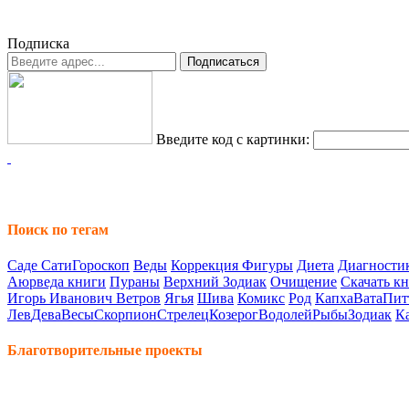
Подписка
Введите код с картинки:
Поиск по тегам
Саде Сати
Гороскоп
Веды
Коррекция Фигуры
Диета
Диагностик
Аюрведа книги
Пураны
Верхний Зодиак
Очищение
Скачать к
Игорь Иванович Ветров
Ягья
Шива
Комикс
Род
Капха
Вата
Пит
Лев
Дева
Весы
Скорпион
Стрелец
Козерог
Водолей
Рыбы
Зодиак
К
Благотворительные проекты